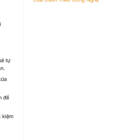
i
sẽ tự
n.
cửa
n để
t kiệm