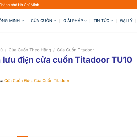
 Thành phố Hồ Chí Minh
HÔNG MINH
CỬA CUỐN
GIẢI PHÁP
TIN TỨC
ĐẠI LÝ
hủ
/
Cửa Cuốn Theo Hãng
/
Cửa Cuốn Titadoor
h lưu điện cửa cuốn Titadoor TU10
c:
Cửa Cuốn Đức
,
Cửa Cuốn Titadoor