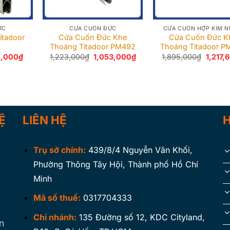
ỨC
CỬA CUỐN ĐỨC
CỬA CUỐN HỢP KIM 
itadoor
Cửa Cuốn Đức Khe
Cửa Cuốn Đức K
Thoáng Titadoor PM492
Thoáng Titadoor P
Giá
Giá
Giá
Giá
5,000
₫
1,223,000
₫
1,053,000
₫
1,895,000
₫
1,217,
hiện
gốc
hiện
gốc
tại
là:
tại
là:
,000₫.
là:
1,223,000₫.
là:
1,895,
1,135,000₫.
1,053,000₫.
Ệ
LIÊN HỆ
Trụ sở chính:
439/8/4 Nguyễn Văn Khối,
Phường Thông Tây Hội, Thành phố Hồ Chí
Minh
Mã số thuế:
0317704333
Chi nhánh:
135 Đường số 12, KDC Cityland,
n