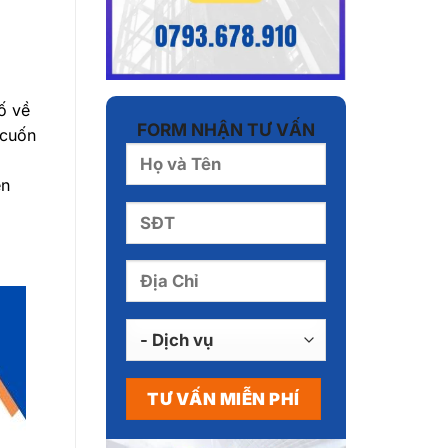
ố về
FORM NHẬN TƯ VẤN
 cuốn
ên