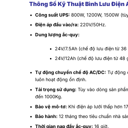
Thông Số Kỹ Thuật Bình Lưu Điệ
Công suất UPS:
800W, 1200W, 1500W (tùy 
Điện áp đầu vào/ra:
220V/50Hz.
Dung lượng ắc-quy:
24V/7.5Ah (chế độ lưu điện từ 36 
24V/12Ah (chế độ lưu điện từ 48 g
Tự động chuyển chế độ AC/DC:
Tự động c
luôn hoạt động ổn định.
Tải trọng sử dụng:
Tùy vào dòng sản phẩm,
đến 1000Kg.
Bảo vệ mô-tơ:
Khi điện áp lưới thấp hơn 
Bảo hành:
12 tháng theo tiêu chuẩn nhà sả
Thời gian nạp đầy ắc-quy:
16 giờ.