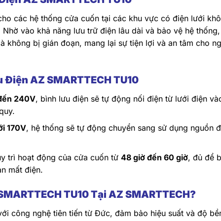
 cho các hệ thống cửa cuốn tại các khu vực có điện lưới kh
Nhờ vào khả năng lưu trữ điện lâu dài và bảo vệ hệ thống,
 không bị gián đoạn, mang lại sự tiện lợi và an tâm cho n
ưu Điện AZ SMARTTECH TU10
đến 240V
, bình lưu điện sẽ tự động nối điện từ lưới điện v
quy.
ới 170V
, hệ thống sẽ tự động chuyển sang sử dụng nguồn đ
y trì hoạt động của cửa cuốn từ
48 giờ đến 60 giờ
, đủ để 
an mất điện.
AZ SMARTTECH TU10 Tại AZ SMARTTECH?
i công nghệ tiên tiến từ Đức, đảm bảo hiệu suất và độ bề