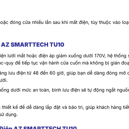
ặc đóng cửa nhiều lần sau khi mất điện, tùy thuộc vào loạ
ện AZ SMARTTECH TU10
iện lưới mất hoặc điện áp giảm xuống dưới 170V, hệ thống 
c-quy để tiếp tục vận hành cửa cuốn mà không bị gián đoạ
ng lưu điện từ 48 đến 60 giờ, giúp bạn dễ dàng đóng mở 
ưới.
uống dưới mức an toàn, bình lưu điện sẽ tự động ngắt nguồ
hiết kế để dễ dàng lắp đặt và bảo trì, giúp khách hàng tiế
 sử dụng.
u Điện AZ SMARTTECH TU10