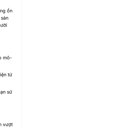
ông ổn
 sản
gười
ào mô-
iện từ
bạn sử
n vượt