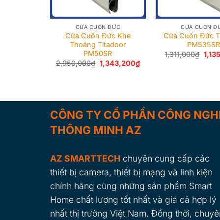
CỬA CUỐN ĐỨC
CỬA CUỐN Đ
Cửa Cuốn Đức Khe
Cửa Cuốn Đức T
Thoáng Titadoor
PM535SR
PM50SR
Giá
1,311,000
₫
1,13
gốc
Giá
Giá
2,950,000
₫
1,343,200
₫
là:
gốc
hiện
1,311
là:
tại
2,950,000₫.
là:
1,343,200₫.
CÔNG TY CỔ PHẦN CÔNG NGH
THÔNG MINH AZ
AZ SMARTTECH
chuyên cung cấp các
thiết bị camera, thiết bị mạng và linh kiện
chính hãng cùng những sản phẩm Smart
Home chất lượng tốt nhất và giá cả hợp lý
nhất thị trường Việt Nam. Đồng thời, chuyê