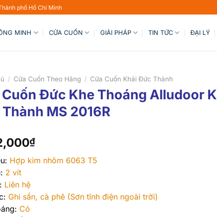
 Thành phố Hồ Chí Minh
HÔNG MINH
CỬA CUỐN
GIẢI PHÁP
TIN TỨC
ĐẠI LÝ
hủ
/
Cửa Cuốn Theo Hãng
/
Cửa Cuốn Khải Đức Thành
 Cuốn Đức Khe Thoáng Alludoor K
 Thành MS 2016R
2,000
₫
ệu:
Hợp kim nhôm 6063 T5
:
2 vít
:
Liên hệ
c:
Ghi sần, cà phê (Sơn tĩnh điện ngoài trời)
oáng:
Có