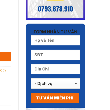
FORM NHẬN TƯ VẤN
,
Cửa