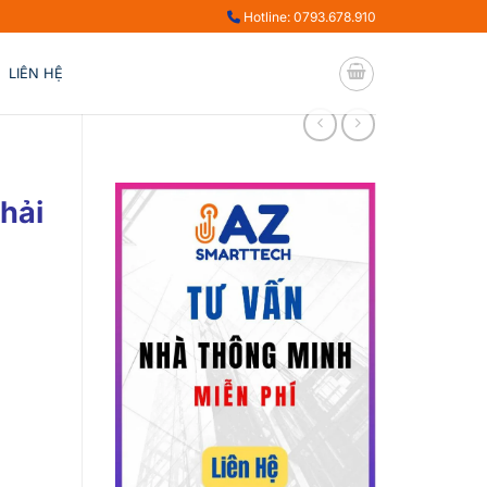
Hotline: 0793.678.910
LIÊN HỆ
hải