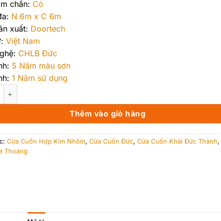
ảm chấn:
Có
đa:
N 6m x C 6m
ản xuất:
Doortech
:
Việt Nam
ghệ:
CHLB Đức
nh:
5 Năm màu sơn
nh:
1 Năm sử dụng
n Đức Khe Thoáng Alludoor Khải Đức Thành MS 2016R số lượng
Thêm vào giỏ hàng
c:
Cửa Cuốn Hợp Kim Nhôm
,
Cửa Cuốn Đức
,
Cửa Cuốn Khải Đức Thành
e Thoáng