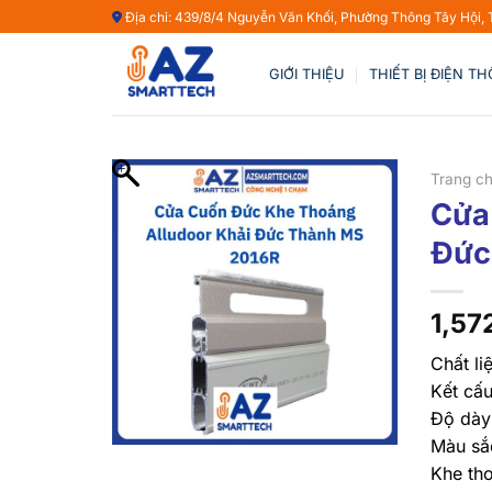
Bỏ
Địa chỉ: 439/8/4 Nguyễn Văn Khối, Phường Thông Tây Hội,
qua
nội
GIỚI THIỆU
THIẾT BỊ ĐIỆN T
dung
Trang c
Cửa
Đức
1,57
Chất li
Kết cấu
Độ dày
Màu sắ
Khe th