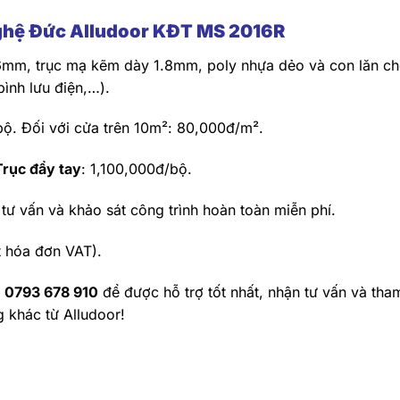
nghệ Đức Alludoor KĐT MS 2016R
76mm, trục mạ kẽm dày 1.8mm, poly nhựa dẻo và con lăn c
ình lưu điện,…).
ộ. Đối với cửa trên 10m²: 80,000đ/m².
Trục đẩy tay
: 1,100,000đ/bộ.
tư vấn và khảo sát công trình hoàn toàn miễn phí.
 hóa đơn VAT).
ố
0793 678 910
để được hỗ trợ tốt nhất, nhận tư vấn và tha
 khác từ Alludoor!