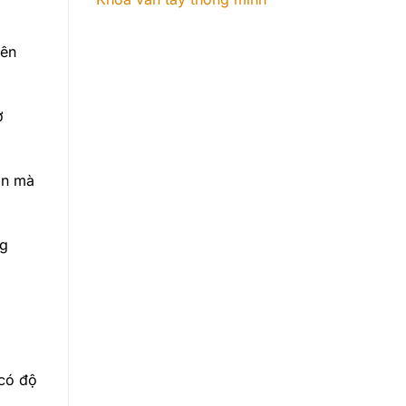
iên
ở
ớn mà
ng
 có độ