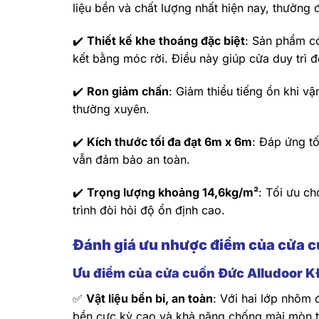
liệu bền và chất lượng nhất hiện nay, thường
✔️
Thiết kế khe thoáng đặc biệt
: Sản phẩm có
kết bằng móc rời. Điều này giúp cửa duy trì 
✔️
Ron giảm chấn
: Giảm thiểu tiếng ồn khi v
thường xuyên.
✔️
Kích thước tối đa đạt 6m x 6m
: Đáp ứng tố
vẫn đảm bảo an toàn.
✔️
Trọng lượng khoảng 14,6kg/m²
: Tối ưu c
trình đòi hỏi độ ổn định cao.
Đánh giá ưu nhược điểm của cửa 
Ưu điểm của cửa cuốn Đức Alludoor 
✅
Vật liệu bền bỉ, an toàn
: Với hai lớp nhôm
bền cực kỳ cao và khả năng chống mài mòn tốt