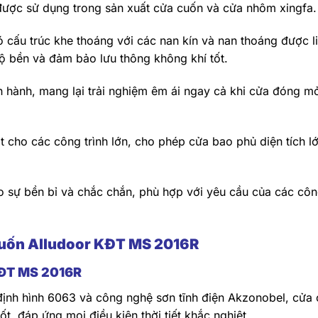
 được sử dụng trong sản xuất cửa cuốn và cửa nhôm xingfa.
 cấu trúc khe thoáng với các nan kín và nan thoáng được l
độ bền và đảm bảo lưu thông không khí tốt.
ận hành, mang lại trải nghiệm êm ái ngay cả khi cửa đóng m
t cho các công trình lớn, cho phép cửa bao phủ diện tích l
ho sự bền bỉ và chắc chắn, phù hợp với yêu cầu của các cô
cuốn Alludoor KĐT MS 2016R
KĐT MS 2016R
 định hình 6063 và công nghệ sơn tĩnh điện Akzonobel, cửa
, đáp ứng mọi điều kiện thời tiết khắc nghiệt.