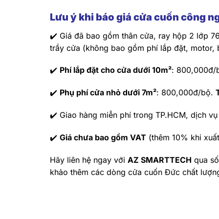
Lưu ý khi báo giá cửa cuốn công 
✔️ Giá đã bao gồm thân cửa, ray hộp 2 lớp 
trầy cửa (không bao gồm phí lắp đặt, motor, b
✔️
Phí lắp đặt cho cửa dưới 10m²
: 800,000đ/b
✔️
Phụ phí cửa nhỏ dưới 7m²
: 800,000đ/bộ.
✔️ Giao hàng miễn phí trong TP.HCM, dịch vụ 
✔️
Giá chưa bao gồm VAT
(thêm 10% khi xuất
Hãy liên hệ ngay với
AZ SMARTTECH
qua s
khảo thêm các dòng cửa cuốn Đức chất lượng