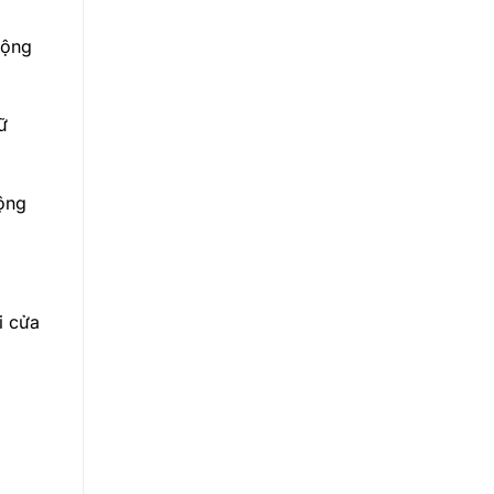
động
ữ
động
i cửa