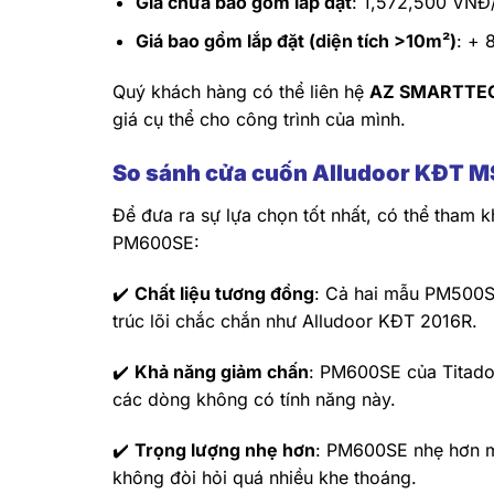
Giá chưa bao gồm lắp đặt
: 1,572,500 VNĐ
Giá bao gồm lắp đặt (diện tích >10m²)
: + 
Quý khách hàng có thể liên hệ
AZ SMARTTE
giá cụ thể cho công trình của mình.
So sánh cửa cuốn Alludoor KĐT MS
Để đưa ra sự lựa chọn tốt nhất, có thể tham
PM600SE:
✔️
Chất liệu tương đồng
: Cả hai mẫu PM500S
trúc lõi chắc chắn như Alludoor KĐT 2016R.
✔️
Khả năng giảm chấn
: PM600SE của Titado
các dòng không có tính năng này.
✔️
Trọng lượng nhẹ hơn
: PM600SE nhẹ hơn m
không đòi hỏi quá nhiều khe thoáng.