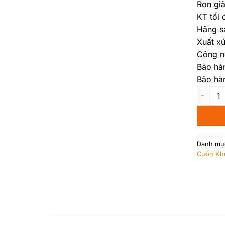
Ron gi
KT tối 
Hãng s
Xuất xứ
Công n
Bảo hà
Bảo hà
Cửa Cuố
Danh mụ
Cuốn Kh