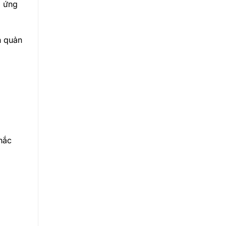
à ứng
h quản
hắc