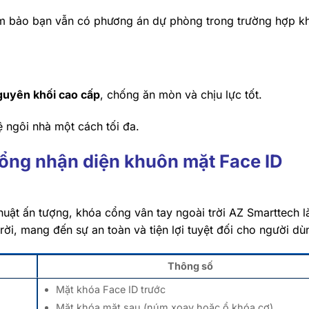
m bảo bạn vẫn có phương án dự phòng trong trường hợp k
guyên khối cao cấp
, chống ăn mòn và chịu lực tốt.
 ngôi nhà một cách tối đa.
cổng nhận diện khuôn mặt Face ID
huật ấn tượng, khóa cổng vân tay ngoài trời AZ Smarttech là
i, mang đến sự an toàn và tiện lợi tuyệt đối cho người dù
Thông số
Mặt khóa Face ID trước
Mặt khóa mặt sau (núm xoay hoặc ổ khóa cơ)