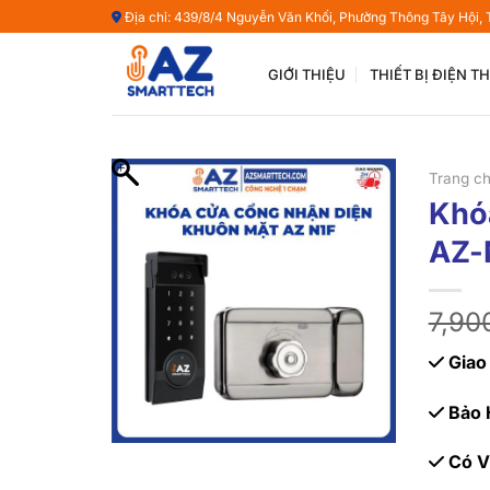
Bỏ
Địa chỉ: 439/8/4 Nguyễn Văn Khối, Phường Thông Tây Hội,
qua
nội
GIỚI THIỆU
THIẾT BỊ ĐIỆN 
dung
Trang c
Khó
AZ-
7,90
Giao
Bảo 
Có V