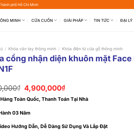
 Thành phố Hồ Chí Minh
THÔNG MINH
CỬA CUỐN
GIẢI PHÁP
TIN TỨC
ĐẠI LÝ
hủ
/
Khóa vân tay thông minh
/
Khóa điện tử cửa gỗ thông minh
a cổng nhận diện khuôn mặt Face 
N1F
Giá
Giá
0,000
4,900,000
₫
₫
gốc
hiện
 Hàng Toàn Quốc, Thanh Toán Tại Nhà
là:
tại
7,900,000₫.
là:
Hành 03 Năm
4,900,000₫.
ideo Hướng Dẫn, Dễ Dàng Sử Dụng Và Lắp Đặt