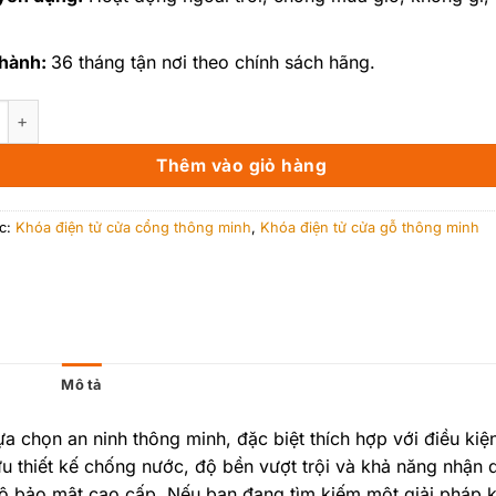
 hành:
36 tháng tận nơi theo chính sách hãng.
ng nhận diện khuôn mặt Face ID AZ-N1F số lượng
Thêm vào giỏ hàng
c:
Khóa điện tử cửa cổng thông minh
,
Khóa điện tử cửa gỗ thông minh
Mô tả
ựa chọn an ninh thông minh, đặc biệt thích hợp với điều kiện
u thiết kế chống nước, độ bền vượt trội và khả năng nhận 
độ bảo mật cao cấp. Nếu bạn đang tìm kiếm một giải pháp 