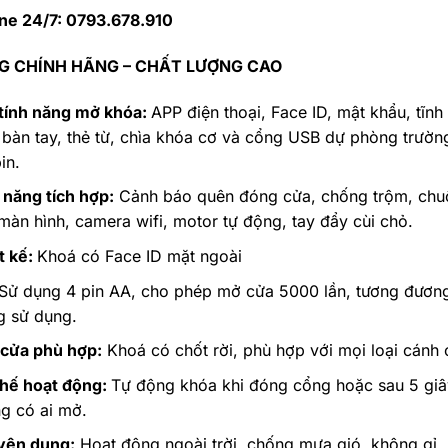
ne 24/7: 0793.678.910
 CHÍNH HÃNG – CHẤT LƯỢNG CAO
tính năng mở khóa:
APP điện thoại, Face ID, mật khẩu, tĩn
 bàn tay, thẻ từ, chìa khóa cơ và cổng USB dự phòng trườn
in.
 năng tích hợp:
Cảnh báo quên đóng cửa, chống trộm, ch
màn hình, camera wifi, motor tự động, tay đẩy cùi chỏ.
t kế:
Khoá có Face ID mặt ngoài
Sử dụng 4 pin AA, cho phép mở cửa 5000 lần, tương đươn
g sử dụng.
 cửa phù hợp:
Khoá có chốt rời, phù hợp với mọi loại cánh 
hế hoạt động:
Tự động khóa khi đóng cổng hoặc sau 5 gi
g có ai mở.
yên dụng:
Hoạt động ngoài trời, chống mưa gió, không gỉ,