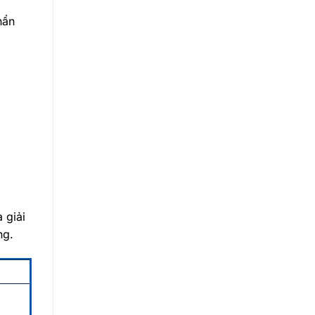
hẩn
 giải
ng.