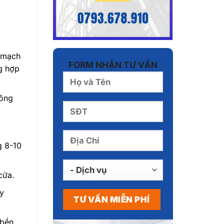
h mạch
FORM NHẬN TƯ VẤN
g hợp
uông
g 8-10
cửa.
ây
 bền