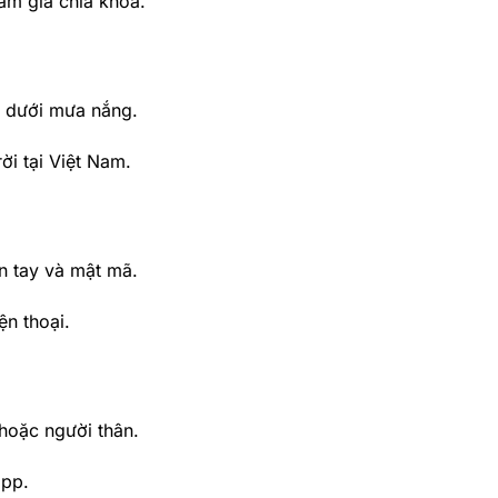
àm giả chìa khóa.
t dưới mưa nắng.
ời tại Việt Nam.
n tay và mật mã.
ện thoại.
hoặc người thân.
app.