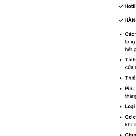
Hotli
HÀNG
Các 
lòng
hết p
Tính
cửa 
Thiế
Pin:
thán
Loại
Cơ c
khôn
Chu