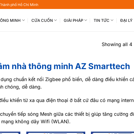
 Thành phố Hồ Chí Minh
THÔNG MINH
CỬA CUỐN
GIẢI PHÁP
TIN TỨC
ĐẠI LÝ
Showing all 4 
 tâm nhà thông minh AZ Smarttech
dụng chuẩn kết nối Zigbee phổ biến, dễ dàng điều khiển cá
anh chóng, dễ dàng.
điều khiển từ xa qua điện thoại ở bất cứ đâu có mạng intern
 chuyển tiếp sóng Mesh giữa các thiết bị giúp tăng cường 
ới mạng không dây Wifi (WLAN).