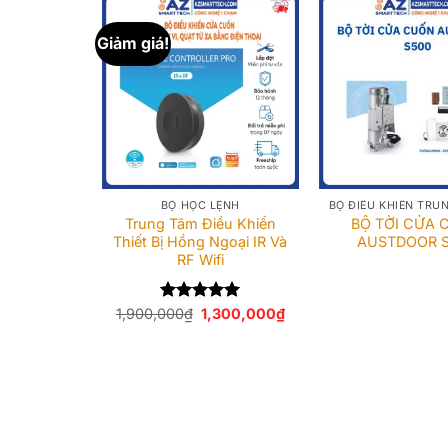
Giảm giá!
BỘ HỌC LỆNH
Trung Tâm Điều Khiển
BỘ TỜI CỬA
Thiết Bị Hồng Ngoại IR Và
AUSTDOOR 
RF Wifi
Giá
Giá
1,900,000
Được xếp
₫
1,300,000
₫
gốc
hiện
hạng
5.00
là:
tại
5 sao
1,900,000₫.
là:
1,300,000₫.