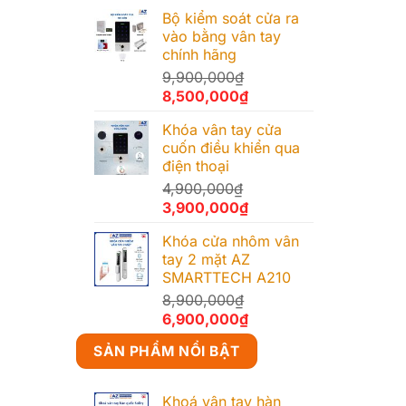
Bộ kiểm soát cửa ra
vào bằng vân tay
chính hãng
9,900,000
₫
Giá
Giá
8,500,000
₫
gốc
hiện
Khóa vân tay cửa
là:
tại
cuốn điều khiển qua
9,900,000₫.
là:
điện thoại
8,500,000₫.
4,900,000
₫
Giá
Giá
3,900,000
₫
gốc
hiện
Khóa cửa nhôm vân
là:
tại
tay 2 mặt AZ
4,900,000₫.
là:
SMARTTECH A210
3,900,000₫.
8,900,000
₫
Giá
Giá
6,900,000
₫
gốc
hiện
SẢN PHẨM NỔI BẬT
là:
tại
8,900,000₫.
là:
6,900,000₫.
Khoá vân tay hàn