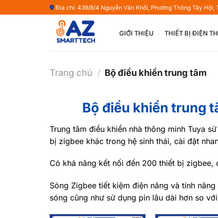
Bỏ
Địa chỉ: 439/8/4 Nguyễn Văn Khối, Phường Thông Tây Hội,
qua
nội
GIỚI THIỆU
THIẾT BỊ ĐIỆN 
dung
Trang chủ
/
Bộ điều khiển trung tâm
Bộ điều khiển trung
Trung tâm điều khiển nhà thông minh Tuya sử 
bị zigbee khác trong hệ sinh thái, cài đặt nh
Có khả năng kết nối đến 200 thiết bị zigbee, 
Sóng Zigbee tiết kiệm điện năng và tính năng
sóng cũng như sử dụng pin lâu dài hơn so v