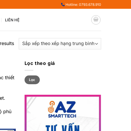
Hotline: 0793.678.910
LIÊN HỆ
results
Lọc theo giá
c thiết
Giá
Giá
Lọc
tối
tối
thiểu
đa
et.
độ phủ