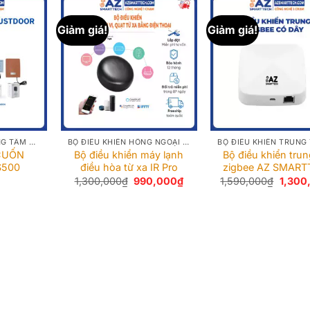
Giảm giá!
Giảm giá!
BỘ ĐIỀU KHIỂN TRUNG TÂM ZIGBEE
BỘ ĐIỀU KHIỂN HỒNG NGOẠI THÔNG MINH
 CUỐN
Bộ điều khiển máy lạnh
Bộ điều khiển tru
S500
điều hòa từ xa IR Pro
zigbee AZ SMAR
Giá
Giá
Giá
1,300,000
₫
990,000
₫
1,590,000
₫
1,300
gốc
hiện
gốc
là:
tại
là:
1,300,000₫.
là:
1,590,
990,000₫.