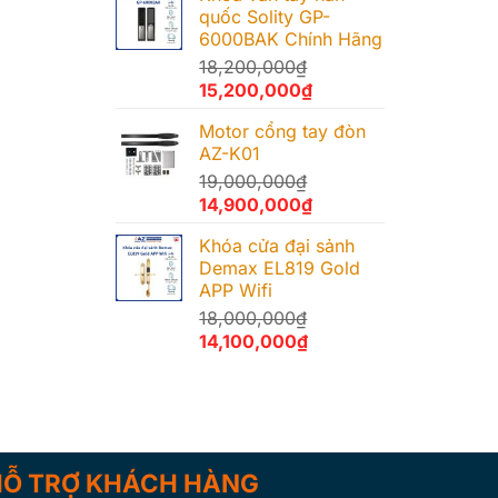
quốc Solity GP-
6000BAK Chính Hãng
18,200,000
₫
Giá
Giá
15,200,000
₫
gốc
hiện
Motor cổng tay đòn
là:
tại
AZ-K01
18,200,000₫.
là:
19,000,000
₫
15,200,000₫.
Giá
Giá
14,900,000
₫
gốc
hiện
Khóa cửa đại sảnh
là:
tại
Demax EL819 Gold
19,000,000₫.
là:
APP Wifi
14,900,000₫.
18,000,000
₫
Giá
Giá
14,100,000
₫
gốc
hiện
là:
tại
18,000,000₫.
là:
14,100,000₫.
HỖ TRỢ KHÁCH HÀNG