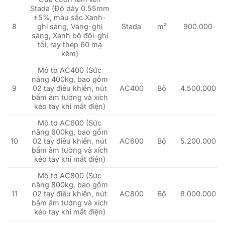
Stada (Độ dày 0.55mm
±5%, màu sắc Xanh-
8
ghi sáng, Vàng-ghi
Stada
m²
900.000
sáng, Xanh bộ đội-ghi
tối, ray thép 60 mạ
kẽm)
Mô tơ AC400 (Sức
nâng 400kg, bao gồm
9
02 tay điều khiển, nút
AC400
Bộ
4.500.000
bấm âm tường và xích
kéo tay khi mất điện)
Mô tơ AC600 (Sức
nâng 600kg, bao gồm
10
02 tay điều khiển, nút
AC600
Bộ
5.200.000
bấm âm tường và xích
kéo tay khi mất điện)
Mô tơ AC800 (Sức
nâng 800kg, bao gồm
11
02 tay điều khiển, nút
AC800
Bộ
8.000.000
bấm âm tường và xích
kéo tay khi mất điện)