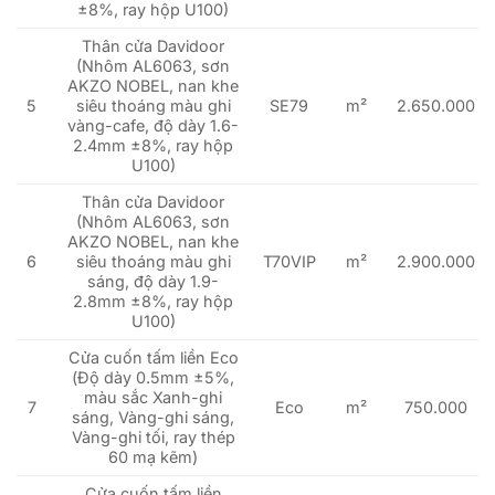
±8%, ray hộp U100)
Thân cửa Davidoor
(Nhôm AL6063, sơn
AKZO NOBEL, nan khe
5
siêu thoáng màu ghi
SE79
m²
2.650.000
vàng-cafe, độ dày 1.6-
2.4mm ±8%, ray hộp
U100)
Thân cửa Davidoor
(Nhôm AL6063, sơn
AKZO NOBEL, nan khe
6
siêu thoáng màu ghi
T70VIP
m²
2.900.000
sáng, độ dày 1.9-
2.8mm ±8%, ray hộp
U100)
Cửa cuốn tấm liền Eco
(Độ dày 0.5mm ±5%,
màu sắc Xanh-ghi
7
Eco
m²
750.000
sáng, Vàng-ghi sáng,
Vàng-ghi tối, ray thép
60 mạ kẽm)
Cửa cuốn tấm liền