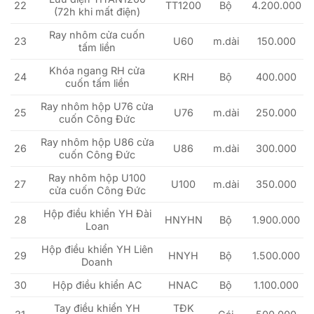
22
TT1200
Bộ
4.200.000
(72h khi mất điện)
Ray nhôm cửa cuốn
23
U60
m.dài
150.000
tấm liền
Khóa ngang RH cửa
24
KRH
Bộ
400.000
cuốn tấm liền
Ray nhôm hộp U76 cửa
25
U76
m.dài
250.000
cuốn Công Đức
Ray nhôm hộp U86 cửa
26
U86
m.dài
300.000
cuốn Công Đức
Ray nhôm hộp U100
27
U100
m.dài
350.000
cửa cuốn Công Đức
Hộp điều khiển YH Đài
28
HNYHN
Bộ
1.900.000
Loan
Hộp điều khiển YH Liên
29
HNYH
Bộ
1.500.000
Doanh
30
Hộp điều khiển AC
HNAC
Bộ
1.100.000
Tay điều khiển YH
TĐK