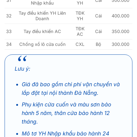
31
Cái
500.000
Nhập khẩu
YH
Tay điều khiển YH Liên
TĐK
32
Cái
400.000
Doanh
YH
TĐK
33
Tay điều khiển AC
Cái
350.000
AC
34
Chống xổ lô cửa cuốn
CXL
Bộ
300.000
Lưu ý:
Giá đã bao gồm chi phí vận chuyển và
lắp đặt tại nội thành Đà Nẵng.
Phụ kiện cửa cuốn và màu sơn bảo
hành 5 năm, thân cửa bảo hành 12
tháng.
Mô tơ YH Nhập khẩu bảo hành 24