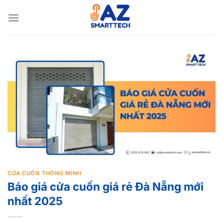
Bỏ
qua
nội
dung
CỬA CUỐN THÔNG MINH
Báo giá cửa cuốn giá rẻ Đà Nẵng mới
nhất 2025