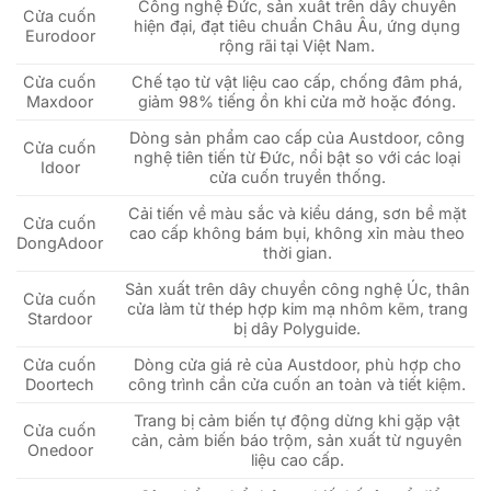
Công nghệ Đức, sản xuất trên dây chuyền
Cửa cuốn
hiện đại, đạt tiêu chuẩn Châu Âu, ứng dụng
Eurodoor
rộng rãi tại Việt Nam.
Cửa cuốn
Chế tạo từ vật liệu cao cấp, chống đâm phá,
Maxdoor
giảm 98% tiếng ồn khi cửa mở hoặc đóng.
Dòng sản phẩm cao cấp của Austdoor, công
Cửa cuốn
nghệ tiên tiến từ Đức, nổi bật so với các loại
Idoor
cửa cuốn truyền thống.
Cải tiến về màu sắc và kiểu dáng, sơn bề mặt
Cửa cuốn
cao cấp không bám bụi, không xỉn màu theo
DongAdoor
thời gian.
Sản xuất trên dây chuyền công nghệ Úc, thân
Cửa cuốn
cửa làm từ thép hợp kim mạ nhôm kẽm, trang
Stardoor
bị dây Polyguide.
Cửa cuốn
Dòng cửa giá rẻ của Austdoor, phù hợp cho
Doortech
công trình cần cửa cuốn an toàn và tiết kiệm.
Trang bị cảm biến tự động dừng khi gặp vật
Cửa cuốn
cản, cảm biến báo trộm, sản xuất từ nguyên
Onedoor
liệu cao cấp.