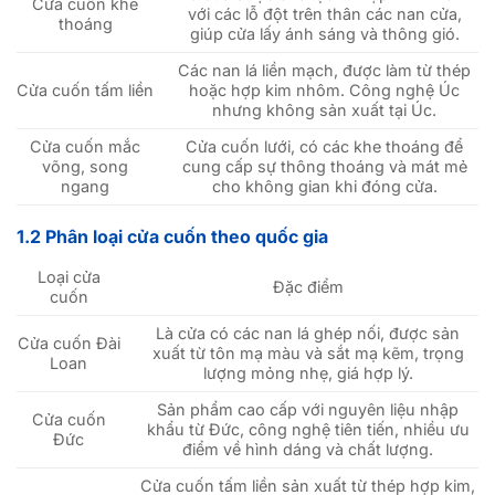
Cửa cuốn khe
với các lỗ đột trên thân các nan cửa,
thoáng
giúp cửa lấy ánh sáng và thông gió.
Các nan lá liền mạch, được làm từ thép
Cửa cuốn tấm liền
hoặc hợp kim nhôm. Công nghệ Úc
nhưng không sản xuất tại Úc.
Cửa cuốn mắc
Cửa cuốn lưới, có các khe thoáng để
võng, song
cung cấp sự thông thoáng và mát mẻ
ngang
cho không gian khi đóng cửa.
1.2 Phân loại cửa cuốn theo quốc gia
Loại cửa
Đặc điểm
cuốn
Là cửa có các nan lá ghép nối, được sản
Cửa cuốn Đài
xuất từ tôn mạ màu và sắt mạ kẽm, trọng
Loan
lượng mỏng nhẹ, giá hợp lý.
Sản phẩm cao cấp với nguyên liệu nhập
Cửa cuốn
khẩu từ Đức, công nghệ tiên tiến, nhiều ưu
Đức
điểm về hình dáng và chất lượng.
Cửa cuốn tấm liền sản xuất từ thép hợp kim,