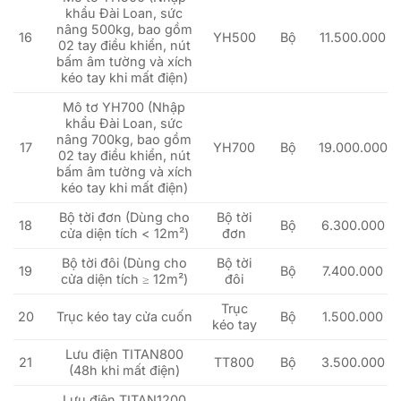
khẩu Đài Loan, sức
nâng 500kg, bao gồm
16
YH500
Bộ
11.500.000
02 tay điều khiển, nút
bấm âm tường và xích
kéo tay khi mất điện)
Mô tơ YH700 (Nhập
khẩu Đài Loan, sức
nâng 700kg, bao gồm
17
YH700
Bộ
19.000.000
02 tay điều khiển, nút
bấm âm tường và xích
kéo tay khi mất điện)
Bộ tời đơn (Dùng cho
Bộ tời
18
Bộ
6.300.000
cửa diện tích < 12m²)
đơn
Bộ tời đôi (Dùng cho
Bộ tời
19
Bộ
7.400.000
cửa diện tích ≥ 12m²)
đôi
Trục
20
Trục kéo tay cửa cuốn
Bộ
1.500.000
kéo tay
Lưu điện TITAN800
21
TT800
Bộ
3.500.000
(48h khi mất điện)
Lưu điện TITAN1200