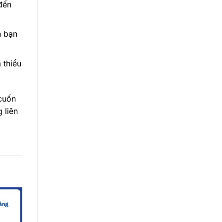
đến
h bạn
thiểu
cuốn
 liên
Giảm giá!
Giảm giá!