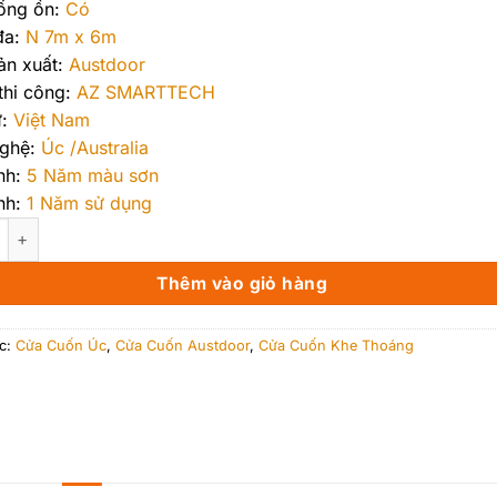
ống ồn:
Có
đa:
N 7m x 6m
ản xuất:
Austdoor
thi công:
AZ SMARTTECH
:
Việt Nam
ghệ:
Úc /Australia
nh:
5 Năm màu sơn
nh:
1 Năm sử dụng
n Nan Nhôm Austdoor Mega M70 số lượng
Thêm vào giỏ hàng
c:
Cửa Cuốn Úc
,
Cửa Cuốn Austdoor
,
Cửa Cuốn Khe Thoáng