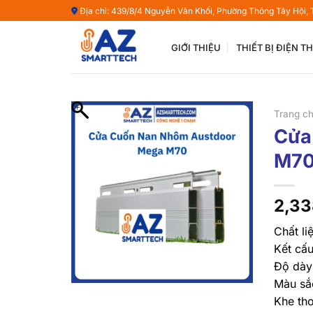
Bỏ
Địa chỉ: 439/8/4 Nguyễn Văn Khối, Phường Thông Tây Hội,
qua
nội
GIỚI THIỆU
THIẾT BỊ ĐIỆN 
dung
Trang c
Cửa
M7
2,33
Chất li
Kết cấu
Độ dày
Màu sắ
Khe th