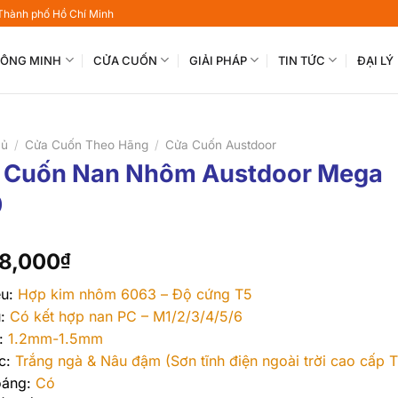
 Thành phố Hồ Chí Minh
THÔNG MINH
CỬA CUỐN
GIẢI PHÁP
TIN TỨC
ĐẠI LÝ
hủ
/
Cửa Cuốn Theo Hãng
/
Cửa Cuốn Austdoor
 Cuốn Nan Nhôm Austdoor Mega
0
8,000
₫
ệu:
Hợp kim nhôm 6063 – Độ cứng T5
:
Có kết hợp nan PC – M1/2/3/4/5/6
:
1.2mm-1.5mm
c:
Trắng ngà & Nâu đậm (Sơn tĩnh điện ngoài trời cao cấp T
oáng:
Có