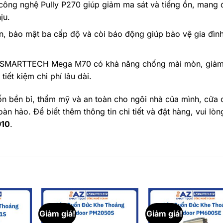
 công nghệ Pully P270 giúp giảm ma sát và tiếng ồn, mang 
ịu.
n, bảo mật ba cấp độ và còi báo động giúp bảo vệ gia đìn
 SMARTTECH Mega M70 có khả năng chống mài mòn, giảm 
tiết kiệm chi phí lâu dài.
n bền bỉ, thẩm mỹ và an toàn cho ngôi nhà của mình, cửa 
àn hảo. Để biết thêm thông tin chi tiết và đặt hàng, vui lòng
910
.
Giảm giá!
Giảm giá!