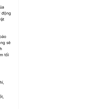
của
ự động
vật
 bảo
ộng sẽ
nh
m tối
hí,
t,