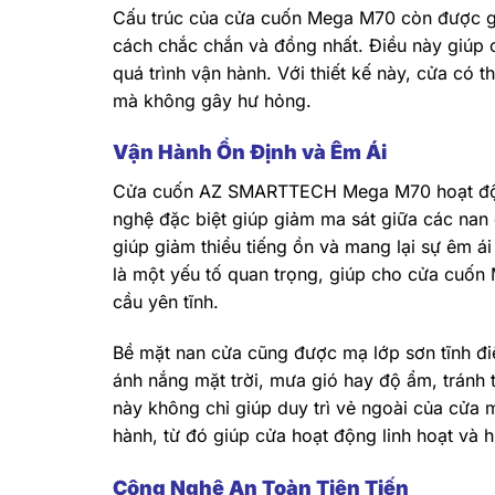
Cấu trúc của cửa cuốn Mega M70 còn được gia
cách chắc chắn và đồng nhất. Điều này giúp 
quá trình vận hành. Với thiết kế này, cửa có
mà không gây hư hỏng.
Vận Hành Ổn Định và Êm Ái
Cửa cuốn AZ SMARTTECH Mega M70 hoạt động
nghệ đặc biệt giúp giảm ma sát giữa các nan
giúp giảm thiểu tiếng ồn và mang lại sự êm 
là một yếu tố quan trọng, giúp cho cửa cuốn
cầu yên tĩnh.
Bề mặt nan cửa cũng được mạ lớp sơn tĩnh đi
ánh nắng mặt trời, mưa gió hay độ ẩm, tránh 
này không chỉ giúp duy trì vẻ ngoài của cửa m
hành, từ đó giúp cửa hoạt động linh hoạt và h
Công Nghệ An Toàn Tiên Tiến