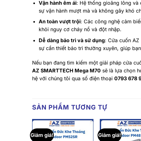
Vận hành êm ái
: Hệ thống gioăng lông và
sự vận hành mượt mà và không gây khó ch
An toàn vượt trội
: Các công nghệ cảm biế
khỏi nguy cơ cháy nổ và đột nhập.
Dễ dàng bảo trì và sử dụng
: Cửa cuốn AZ
sự cần thiết bảo trì thường xuyên, giúp bạn 
Nếu bạn đang tìm kiếm một giải pháp cửa cuố
AZ SMARTTECH Mega M70
sẽ là lựa chọn ho
hệ với chúng tôi qua số điện thoại
0793 678 
SẢN PHẨM TƯƠNG TỰ
Giảm giá!
Giảm giá!