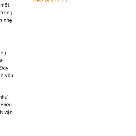
 một
 trong
ạm nhẹ
ông
ửa
 Đây
an yêu
 như
 Điều
nh vận