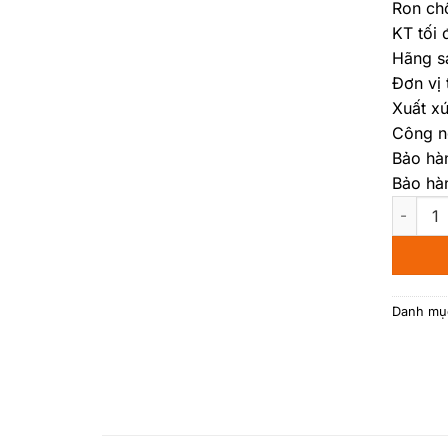
Ron ch
KT tối 
Hãng s
Đơn vị 
Xuất xứ
Công n
Bảo hà
Bảo hà
Cửa Cuố
Danh mụ