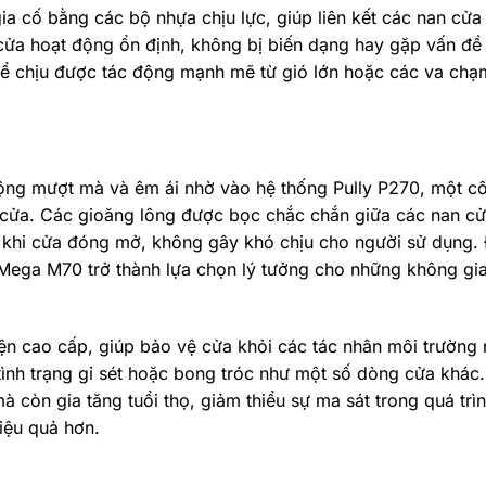
 cố bằng các bộ nhựa chịu lực, giúp liên kết các nan cửa
cửa hoạt động ổn định, không bị biến dạng hay gặp vấn đề
 thể chịu được tác động mạnh mẽ từ gió lớn hoặc các va ch
 mượt mà và êm ái nhờ vào hệ thống Pully P270, một c
 cửa. Các gioăng lông được bọc chắc chắn giữa các nan c
ái khi cửa đóng mở, không gây khó chịu cho người sử dụng.
 Mega M70 trở thành lựa chọn lý tưởng cho những không gi
ện cao cấp, giúp bảo vệ cửa khỏi các tác nhân môi trường
tình trạng gỉ sét hoặc bong tróc như một số dòng cửa khác.
à còn gia tăng tuổi thọ, giảm thiểu sự ma sát trong quá trì
iệu quả hơn.