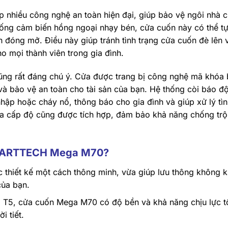
hiều công nghệ an toàn hiện đại, giúp bảo vệ ngôi nhà 
hống cảm biến hồng ngoại nhạy bén, cửa cuốn này có thể t
nh đóng mở. Điều này giúp tránh tình trạng cửa cuốn đè lên 
o mọi thành viên trong gia đình.
ng rất đáng chú ý. Cửa được trang bị công nghệ mã khóa
và bảo vệ an toàn cho tài sản của bạn. Hệ thống còi báo đ
nhập hoặc cháy nổ, thông báo cho gia đình và giúp xử lý tì
ba cấp độ cũng được tích hợp, đảm bảo khả năng chống trộ
SMARTTECH Mega M70?
 thiết kế một cách thông minh, vừa giúp lưu thông không k
của bạn.
 T5, cửa cuốn Mega M70 có độ bền và khả năng chịu lực tố
i tiết.