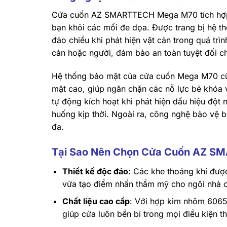
Cửa cuốn AZ SMARTTECH Mega M70 tích hợp n
bạn khỏi các mối đe dọa. Được trang bị hệ t
đảo chiều khi phát hiện vật cản trong quá trì
cản hoặc người, đảm bảo an toàn tuyệt đối ch
Hệ thống bảo mật của cửa cuốn Mega M70 cũ
mật cao, giúp ngăn chặn các nỗ lực bẻ khóa 
tự động kích hoạt khi phát hiện dấu hiệu đột 
huống kịp thời. Ngoài ra, công nghệ bảo vệ 
đa.
Tại Sao Nên Chọn Cửa Cuốn AZ 
Thiết kế độc đáo
: Các khe thoáng khí được
vừa tạo điểm nhấn thẩm mỹ cho ngôi nhà 
Chất liệu cao cấp
: Với hợp kim nhôm 6065
giúp cửa luôn bền bỉ trong mọi điều kiện thờ