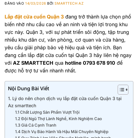
ĐĂNG VÀO
14/03/2026
BỞI
SMARTTECH AZ
Lắp đặt cửa cuốn Quận 3
đang trở thành lựa chọn phổ
biến nhờ nhu cầu cao về an ninh và tiện lợi trong khu
vực này. Quận 3, với sự phát triển sôi động, tập trung
nhiều khu dân cư, văn phòng, cơ quan và cửa hàng,
yêu cầu giải pháp bảo vệ hiệu quả và tiện ích. Bạn
đang cần lắp đặt cửa cuốn tại Quận 3 hãy liên hệ ngay
với
AZ SMARTTECH
qua
hotline 0793 678 910
để
được hỗ trợ tư vấn nhanh nhất.
Nội Dung Bài Viết
1. Lý do nên chọn dịch vụ lắp đặt cửa cuốn Quận 3 tại
Az smarttech
1.1 Chất Lượng Sản Phẩm Vượt Trội
1.2 Đội Ngũ Thợ Lành Nghề, Kinh Nghiệm Cao
1.3 Giá Cả Cạnh Tranh
1.4 Dịch Vụ Bảo Hành Và Hậu Mãi Chuyên Nghiệp
1.5 Quy Trình Làm Việc Chuyên Nghiệp, minh bạch