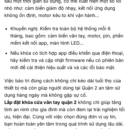
sau một thời gian sử dụng, có thể xuất hiện một số lỗi
nhỏ như: cảm biến giảm độ nhạy, kết nối ứng dụng
không ổn định, motor kêu to khi vận hành…
Khuyến nghị: Kiểm tra toàn bộ hệ thống mỗi 6
tháng, bao gồm: cảm biến vân tay, motor, pin, phần
mềm kết nối app, màn hình LED…
Nếu khóa có tích hợp app điều khiển qua điện thoại,
hãy kiểm tra và cập nhật firmware nếu có phiên bản
mới để cải thiện hiệu suất và vá các lỗi bảo mật.
Việc bảo trì đúng cách không chỉ kéo dài tuổi thọ của
thiết bị mà còn giúp người dùng tại Quận 2 an tâm sử
dụng hàng ngày mà không gặp sự cố.
Lắp đặt khóa cửa vân tay quận 2
không chỉ giúp tăng
tính an ninh cho gia đình mà còn đem lại trải nghiệm tối
ưu, hiện đại. Cùng với việc chọn đúng đơn vị uy tín,
bạn hoàn toàn yên tâm trong quá trình sử dụng lâu dài.