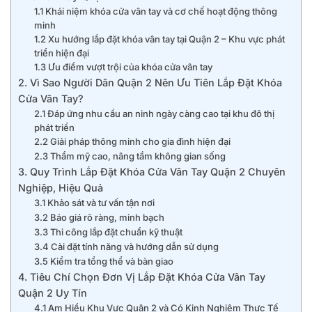
1.1 Khái niệm khóa cửa vân tay và cơ chế hoạt động thông
minh
1.2 Xu hướng lắp đặt khóa vân tay tại Quận 2 – Khu vực phát
triển hiện đại
1.3 Ưu điểm vượt trội của khóa cửa vân tay
2. Vì Sao Người Dân Quận 2 Nên Ưu Tiên Lắp Đặt Khóa
Cửa Vân Tay?
2.1 Đáp ứng nhu cầu an ninh ngày càng cao tại khu đô thị
phát triển
2.2 Giải pháp thông minh cho gia đình hiện đại
2.3 Thẩm mỹ cao, nâng tầm không gian sống
3. Quy Trình Lắp Đặt Khóa Cửa Vân Tay Quận 2 Chuyên
Nghiệp, Hiệu Quả
3.1 Khảo sát và tư vấn tận nơi
3.2 Báo giá rõ ràng, minh bạch
3.3 Thi công lắp đặt chuẩn kỹ thuật
3.4 Cài đặt tính năng và hướng dẫn sử dụng
3.5 Kiểm tra tổng thể và bàn giao
4. Tiêu Chí Chọn Đơn Vị Lắp Đặt Khóa Cửa Vân Tay
Quận 2 Uy Tín
4.1 Am Hiểu Khu Vực Quận 2 và Có Kinh Nghiệm Thực Tế