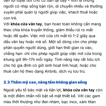
tiện lợi tuyệt đối cho cư dân tại đây – vốn là những
người có nhịp sống bận rộn, di chuyển nhiều và thường
xuyên phải quản lý người giúp việc, khách thuê hoặc
con trẻ.
Với
khóa cửa vân tay
, bạn hoàn toàn không cần mang
theo chìa khóa truyền thống, giảm thiểu rủi ro mất
hoặc để quên. Việc mở cửa chỉ mất từ 1–2 giây qua
dấu vân tay hoặc mã số. Một số dòng còn cho phép
phân quyền người dùng, giới hạn thời gian ra vào,
chẳng hạn: chỉ cho phép người giúp việc mở cửa trong
khung giờ 9h–17h mỗi ngày. Tính năng này rất hữu ích
cho hộ gia đình có giờ sinh hoạt linh hoạt, hoặc cho
thuê căn hộ theo dạng Airbnb, dịch vụ lưu trú.
2.3 Thẩm mỹ cao, nâng tầm không gian sống
Ngoài yếu tố bảo mật và tiện lợi,
khóa cửa vân tay
còn
là một điểm nhấn nổi bật về mặt thiết kế. Với các gam
màu thời thượng như đen nhám, bạc inox, xám titan