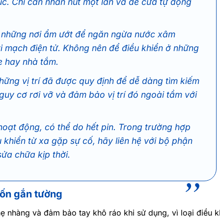
ục. Chỉ cần nhấn nút một lần và để cửa tự động
 ở những nơi ẩm ướt để ngăn ngừa nước xâm
i mạch điện tử. Không nên để điều khiển ở những
e hay nhà tắm.
hững vị trí đã được quy định để dễ dàng tìm kiếm
guy cơ rơi vỡ và đảm bảo vị trí đó ngoài tầm với
hoạt động, có thể do hết pin. Trong trường hợp
khiển từ xa gặp sự cố, hãy liên hệ với bộ phận
ửa chữa kịp thời.
uốn gắn tường
hẹ nhàng và đảm bảo tay khô ráo khi sử dụng, vì loại điều k