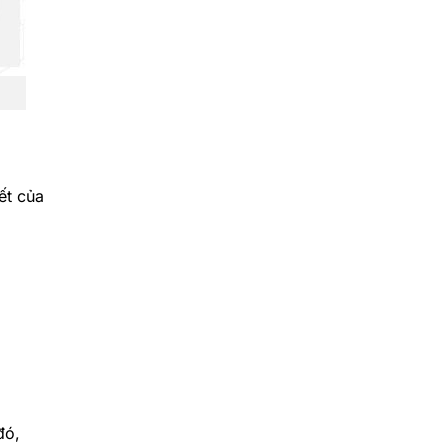
ết của
đó,