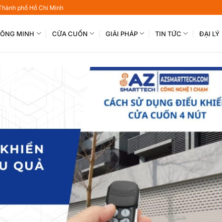
 Thành phố Hồ Chí Minh
THÔNG MINH
CỬA CUỐN
GIẢI PHÁP
TIN TỨC
ĐẠI LÝ