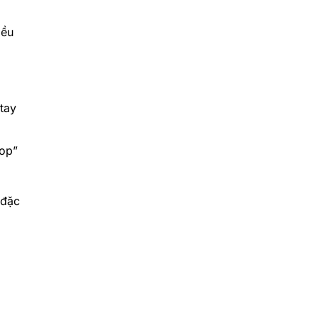
iều
tay
top”
 đặc