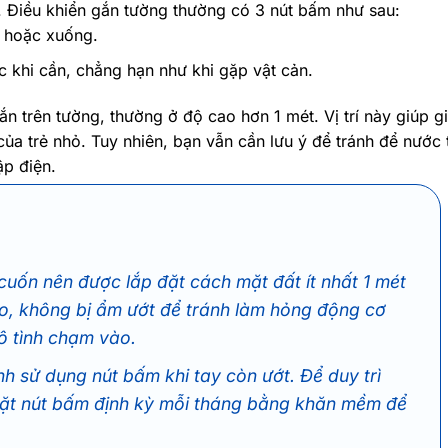
. Điều khiển gắn tường thường có 3 nút bấm như sau:
n hoặc xuống.
 khi cần, chẳng hạn như khi gặp vật cản.
n trên tường, thường ở độ cao hơn 1 mét. Vị trí này giúp g
ủa trẻ nhỏ. Tuy nhiên, bạn vẫn cần lưu ý để tránh để nước 
ập điện.
uốn nên được lắp đặt cách mặt đất ít nhất 1 mét
o, không bị ẩm ướt để tránh làm hỏng động cơ
ô tình chạm vào.
h sử dụng nút bấm khi tay còn ướt. Để duy trì
 mặt nút bấm định kỳ mỗi tháng bằng khăn mềm để