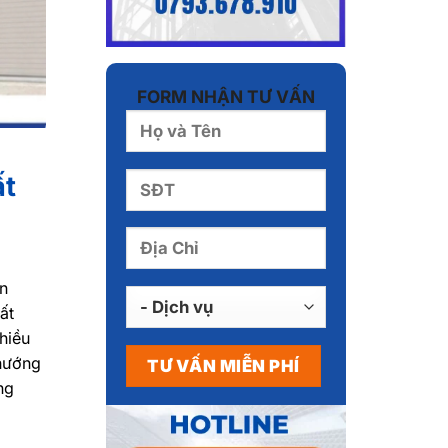
FORM NHẬN TƯ VẤN
ất
ốn
ất
hiều
hướng
ng