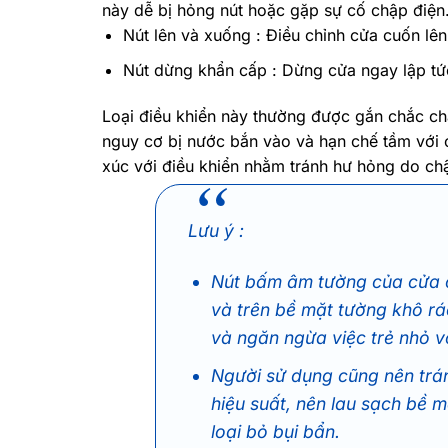
này dễ bị hỏng nút hoặc gặp sự cố chập điện
Nút lên và xuống : Điều chỉnh cửa cuốn lê
Nút dừng khẩn cấp : Dừng cửa ngay lập tức
Loại điều khiển này thường được gắn chắc chắ
nguy cơ bị nước bắn vào và hạn chế tầm với c
xúc với điều khiển nhằm tránh hư hỏng do ch
Lưu ý :
Nút bấm âm tường của cửa c
và trên bề mặt tường khô rá
và ngăn ngừa việc trẻ nhỏ v
Người sử dụng cũng nên trán
hiệu suất, nên lau sạch bề
loại bỏ bụi bẩn.