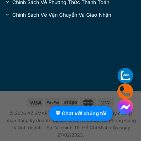
Chính Sách Về Phương Thức Thanh Toán
Chính Sách Về Vận Chuyển Và Giao Nhận
💬 Chat với chúng tôi
© 2026 AZ SMARTTECH. All Rights Reserved.Giấy chứng
nhận đăng ký doanh nghiệp số 0317704333 do Phòng Đăng
ký kinh doanh – Sở Tài chính TP. Hồ Chí Minh cấp ngày
27/02/2023.