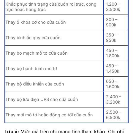
Khắc phục tình trạng cửa cuốn rơi trục, cong
1.200 –
trục hoặc hỏng trục
3.500k
300 –
Thay ổ khóa cơ cho cửa cuốn
900k
350 –
Thay bình ắc quy cửa cuốn
950k
450 –
Thay bo mạch mô tơ cửa cuốn
1.800k
450 –
Thay bộ hành trình mô tơ
1.450k
650 –
Thay bộ điều khiển cửa cuốn
1.600k
2.400 –
Thay bộ lưu điện UPS cho cửa cuốn
3.200k
2.500 –
Thay mới mô tơ hoặc động cơ tời cửa cuốn
6.500k
Lưu ý:
Mức giá trên chỉ mang tính tham khảo. Chi phí