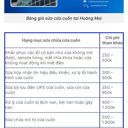
Bảng giá sửa cửa cuốn tại Hoàng Mai
Chi phí
Hạng mục sửa chữa cửa cuốn
tham khảo
Khắc phục các lỗi cơ bản như cửa không mở
250 –
được, remote hỏng, mất chìa khóa hoặc cửa
500k
không hoạt động khi mất điện
Sửa hộp nhận tín hiệu điều khiển, xử lý lỗi hành
300 –
trình cửa cuốn
900k
Sửa bộ lưu điện UPS cửa cuốn, sửa cót cửa
350 –
cuốn
950k
Xử lý cửa cuốn bị lệch nan, kẹt nan hoặc gãy
400 –
nan
1.500k
500 –
Sửa chữa mô tơ cửa cuốn
1.900k